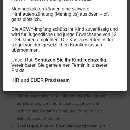
Adresse des Nutzers, die notwendig ist, um die Inhalte
Meningokokken können eine schwere
und Funktionen unserer Online-Dienste an den
Hirnhautentzündung (Meningitis) auslösen – oft
Browser oder das Endgerät der Nutzer zu übermitteln.
ganz plötzlich.
Verarbeitete Datenarten:
Nutzungsdaten (z.B.
Die ACWY-Impfung schützt Ihr Kind zuverlässig und
wird für Jugendliche und junge Erwachsene von 12
besuchte Webseiten, Interesse an Inhalten,
– 24 Jahren empfohlen. Die Kosten werden in der
Zugriffszeiten); Meta-, Kommunikations- und
Regel von den gesetzlichen Krankenkassen
übernommen.
Verfahrensdaten (z. B. IP-Adressen, Zeitangaben,
Identifikationsnummern, Einwilligungsstatus).
Unser Rat:
Schützen Sie Ihr Kind rechtzeitig.
Vereinbaren Sie gerne einen Termin in unserer
Betroffene Personen:
Nutzer (z.B.
Praxis.
Webseitenbesucher, Nutzer von Onlinediensten).
IHR und EUER Praxisteam
Zwecke der Verarbeitung:
Bereitstellung unseres
Onlineangebotes und Nutzerfreundlichkeit;
Informationstechnische Infrastruktur (Betrieb und
Bereitstellung von Informationssystemen und
technischen Geräten (Computer, Server etc.).);
Sicherheitsmaßnahmen.
Rechtsgrundlagen:
Berechtigte Interessen (Art. 6