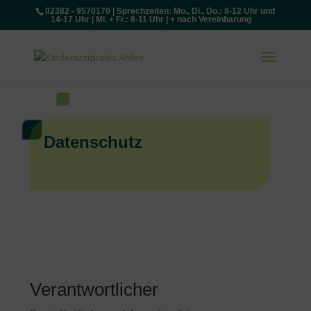
02382 - 9570170 | Sprechzeiten: Mo., Di., Do.: 8-12 Uhr und
14-17 Uhr | Mi. + Fr.: 8-11 Uhr | + nach Vereinbarung
Datenschutz
Verantwortlicher