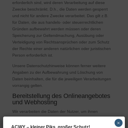
erforderlich sind, wird deren Verarbeitung auf diese
Zwecke beschränkt. D.h., die Daten werden gesperrt
und nicht für andere Zwecke verarbeitet. Das gilt z.B.
für Daten, die aus handels- oder steuerrechtlichen
Gründen aufbewahrt werden müssen oder deren
Speicherung zur Geltendmachung, Ausübung oder
Verteidigung von Rechtsansprüchen oder zum Schutz
der Rechte einer anderen natürlichen oder juristischen
Person erforderlich ist.
Unsere Datenschutzhinweise können ferner weitere
Angaben zu der Aufbewahrung und Löschung von
Daten beinhalten, die für die jeweiligen Verarbeitungen
vorrangig gelten.
Bereitstellung des Onlineangebotes
und Webhosting
Wir verarbeiten die Daten der Nutzer, um ihnen
unsere Online-Dienste zur Verfügung stellen zu
×
können. Zu diesem Zweck verarbeiten wir die IP-
ACWY – kleiner Piks, großer Schutz!