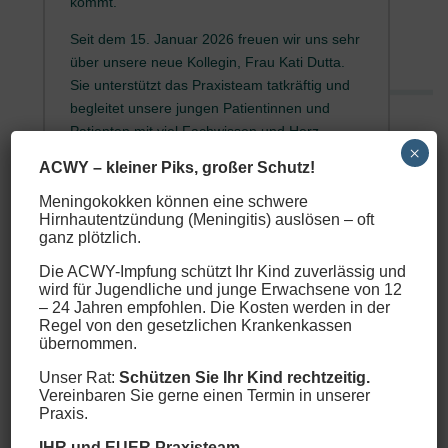
kommt.
Seit dem 15. Januar 2026 freuen wir uns sehr
über unsere neue Kollegin, Frau Kati Dutta.
Sie unterstützt das Praxisteam tatkräftig und
begleitet unsere jungen Patientinnen und
Patienten mit viel Fachwissen und Herz.
×
ACWY – kleiner Piks, großer Schutz!
Wir blicken gespannt auf die kommenden
Monate und freuen uns weiterhin auf eine
Meningokokken können eine schwere
gute Zusammenarbeit mit Ihnen und Ihren
Hirnhautentzündung (Meningitis) auslösen – oft
ganz plötzlich.
Kindern.
Die ACWY-Impfung schützt Ihr Kind zuverlässig und
IHR und EUER PraxisTEAM
wird für Jugendliche und junge Erwachsene von 12
– 24 Jahren empfohlen. Die Kosten werden in der
Regel von den gesetzlichen Krankenkassen
übernommen.
Unser Rat:
Schützen Sie Ihr Kind rechtzeitig.
Vereinbaren Sie gerne einen Termin in unserer
Praxis.
Unsere Leistungen
IHR und EUER Praxisteam